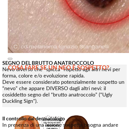
SEGNO DEL BRUTTO ANATROCCOLO
COSA FARE SE UN NEO È SOSPETTO?
Nevo diverso che “spicca” rispetto agli altri nevi per
forma, colore e/o evoluzione rapida.
Deve essere considerato potenzialmente sospetto un
“nevo” che appare DIVERSO dagli altri nevi: il
cosiddetto segno del “brutto anatroccolo” (“Ugly
Duckling Sign”).
Il controllo dal dermatologo
In presenza di una lesione sospetta bisogna andare