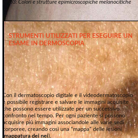
Foto3: Colori e strutture epimicroscopiche melanocitiche
STRUMENTI UTILIZZATI
PER ESEGUIRE UN
ESAME IN DERMOSCOPIA
Con il dermatoscopio digitale e il videodermatoscopio
è possibile registrare e salvare le immagini acquisite
che possono essere utilizzate per un successivo
confronto nel tempo. Per ogni paziente si possono
acquisire più immagini associandole alle varie sedi
corporee, creando così una “mappa” delle lesioni
(
mappatura dei nei
).