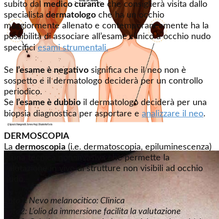
subito dal
medico curante
che consiglierà visita dallo
specialista
dermatologo
che ha un occhio
maggiormente allenato e contemporaneamente ha la
possibilità di associare all’esame clinico a occhio nudo
specifici
esami strumentali.
Se
l’esame è negativo
significa che il neo non è
sospetto e il dermatologo deciderà per un controllo
periodico.
Se
l’esame è dubbio
il dermatologo deciderà per una
biopsia diagnostica per asportare e
analizzare il neo
.
DERMOSCOPIA
La
dermoscopia
(i.e. dermatoscopia, epiluminescenza)
è una tecnica non invasiva che permette la
valutazione in vivo di strutture non visibili ad occhio
nudo.
Foto1: Nevo melanocitico: Clinica
Foto2: L’olio da immersione facilita la valutazione