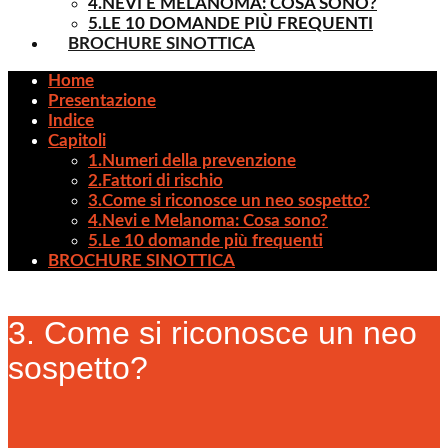
4.NEVI E MELANOMA: COSA SONO?
5.LE 10 DOMANDE PIÙ FREQUENTI
BROCHURE SINOTTICA
Home
Presentazione
Indice
Capitoli
1.Numeri della prevenzione
2.Fattori di rischio
3.Come si riconosce un neo sospetto?
4.Nevi e Melanoma: Cosa sono?
5.Le 10 domande più frequenti
BROCHURE SINOTTICA
3. Come si riconosce un neo
sospetto?