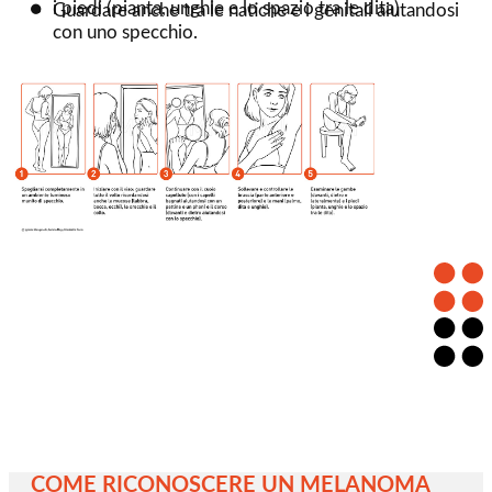
i piedi (pianta, unghie e lo spazio tra le dita)
●
Guardare anche tra le natiche e i genitali aiutandosi
con uno specchio.
COME RICONOSCERE UN MELANOMA