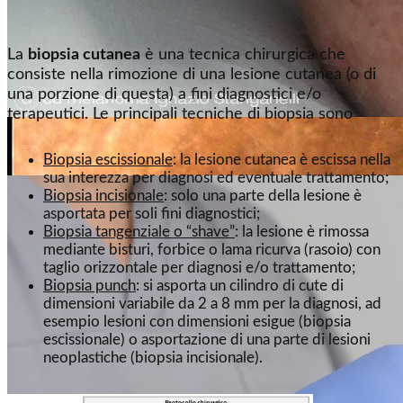
La
biopsia cutanea
è una tecnica chirurgica che
consiste nella rimozione di una lesione cutanea (o di
una porzione di questa) a fini diagnostici e/o
terapeutici. Le principali tecniche di biopsia sono
Biopsia escissionale
: la lesione cutanea è escissa nella
sua interezza per diagnosi ed eventuale trattamento;
Biopsia incisionale
: solo una parte della lesione è
asportata per soli fini diagnostici;
Biopsia tangenziale o “shave”
: la lesione è rimossa
mediante bisturi, forbice o lama ricurva (rasoio) con
taglio orizzontale per diagnosi e/o trattamento;
Biopsia punch
: si asporta un cilindro di cute di
dimensioni variabile da 2 a 8 mm per la diagnosi, ad
esempio lesioni con dimensioni esigue (biopsia
escissionale) o asportazione di una parte di lesioni
neoplastiche (biopsia incisionale).