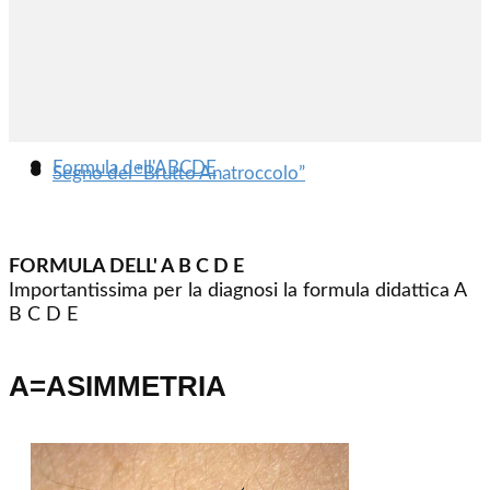
●
Formula dell'ABCDE
●
Segno del “Brutto Anatroccolo”
FORMULA DELL' A B C D E
Importantissima per la diagnosi la formula didattica A
B C D E
A=ASIMMETRIA