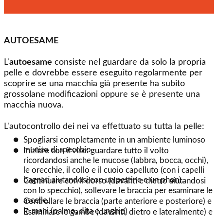
AUTOESAME
L'
autoesame
consiste nel guardare da solo la propria
pelle e dovrebbe essere eseguito regolarmente per
scoprire se una macchia già presente ha subito
grossolane modificazioni oppure se è presente una
macchia nuova.
L'autocontrollo dei nei va effettuato su tutta la pelle:
●
Spogliarsi completamente in un ambiente luminoso
munito di specchio
●
Iniziare con il viso: guardare tutto il volto
ricordandosi anche le mucose (labbra, bocca, occhi),
le orecchie, il collo e il cuoio capelluto (con i capelli
bagnati aiutandosi con un pettine e un phon).
●
Continuare con il dorso (davanti e dietro aiutandosi
con lo specchio), sollevare le braccia per esaminare le
ascelle.
●
Controllare le braccia (parte anteriore e posteriore) e
le mani (palmo, dita e unghie)
●
Esaminare le gambe (davanti, dietro e lateralmente) e