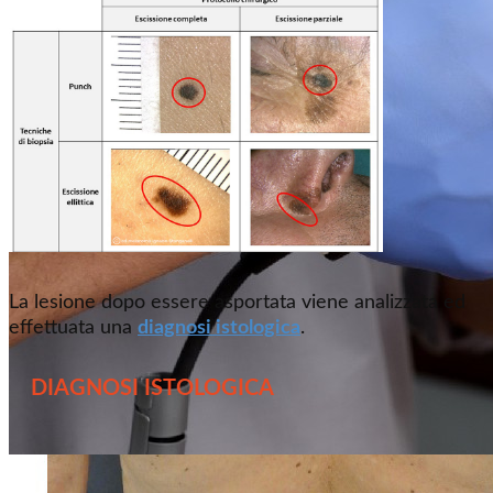
La lesione dopo essere asportata viene analizzata ed
effettuata una
diagnosi istologica
.
DIAGNOSI ISTOLOGICA